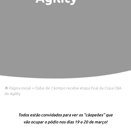
Página inicial
>
Clube de Cãompo recebe etapa final da Copa CBA
de Agility
Todos estão convidados para ver os “cãopeões” que
vão ocupar o pódio nos dias 19 e 20 de março!